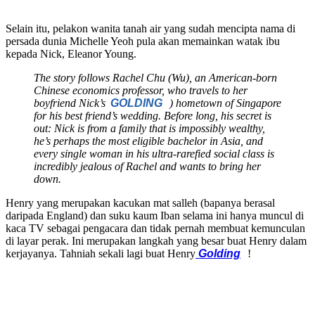
Selain itu, pelakon wanita tanah air yang sudah mencipta nama di
persada dunia Michelle Yeoh pula akan memainkan watak ibu
kepada Nick, Eleanor Young.
The story follows Rachel Chu (Wu), an American-born
Chinese economics professor, who travels to her
boyfriend Nick’s
GOLDING
) hometown of Singapore
for his best friend’s wedding. Before long, his secret is
out: Nick is from a family that is impossibly wealthy,
he’s perhaps the most eligible bachelor in Asia, and
every single woman in his ultra-rarefied social class is
incredibly jealous of Rachel and wants to bring her
down.
Henry yang merupakan kacukan mat salleh (bapanya berasal
daripada England) dan suku kaum Iban selama ini hanya muncul di
kaca TV sebagai pengacara dan tidak pernah membuat kemunculan
di layar perak. Ini merupakan langkah yang besar buat Henry dalam
kerjayanya. Tahniah sekali lagi buat Henry
Golding
!