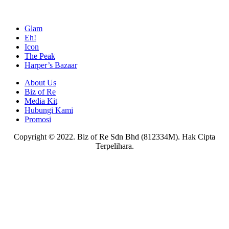
Glam
Eh!
Icon
The Peak
Harper’s Bazaar
About Us
Biz of Re
Media Kit
Hubungi Kami
Promosi
Copyright © 2022. Biz of Re Sdn Bhd (812334M). Hak Cipta
Terpelihara.