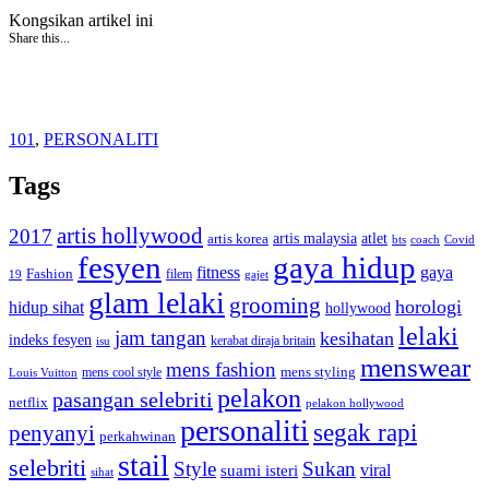
Kongsikan artikel ini
Share this...
101
,
PERSONALITI
Tags
artis hollywood
2017
artis malaysia
artis korea
atlet
bts
coach
Covid
fesyen
gaya hidup
gaya
fitness
Fashion
19
filem
gajet
glam lelaki
grooming
horologi
hidup sihat
hollywood
lelaki
jam tangan
kesihatan
indeks fesyen
kerabat diraja britain
isu
menswear
mens fashion
mens cool style
mens styling
Louis Vuitton
pelakon
pasangan selebriti
netflix
pelakon hollywood
personaliti
segak rapi
penyanyi
perkahwinan
stail
selebriti
Style
Sukan
viral
suami isteri
sihat