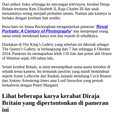
Dari artikel, buku sehingga ke rancangan televisyen, kerabat Diraja
Britain terutama Ratu Elizabeth II, Raja Charles III dan anak
menantunya sering menjadi perhatian umum. Namun ada kalanya ia
berlaku dengan kerelaan hati sendiri.
Baru-baru ini Istana Buckingham menganjurkan pameran ‘
Royal
Portraits: A Century of Photography
’ dan menjemput orang
ramai untuk menikmati karya seni dan sejarah di sebaliknya.
Diadakan di The King’s Gallery yang sebelum ini dikenali sebagai
The Queen’s Gallery, ia berlangsung dari 7 Jun sehingga 6 Oktober
2024. Pameran itu memaparkan lebih 150 foto dan potret ahli House
of Windsor sejak 100 tahun lalu.
Selain kerabat Britain, ia turut menampilkan nama-nama tersohor di
sebalik lensa kamera. Ini termasuk jurufoto yang masih berkhidmat
seperti Annie Leibovitz dan Rankin, kepada mendiang Cecil Beaton
dan Antony Armstrong-Jones atau Lord Snowdon yang pernah
berkahwin dengan Puteri Margaret.
Lihat beberapa karya kerabat Diraja
Britain yang dipertontonkan di pameran
ini