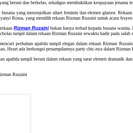
ang berani dan berkelas, sekaligus membuktikan keupayaan jenama tem
m busana yang menonjolkan siluet feminin dan elemen glamor. Rekaan 
yanyi Rossa, yang memilih rekaan Rizman Ruzaini untuk acara fesyen
 rekaan
Rizman Ruzaini
bukan hanya terhad kepada busana wanita. 
icholas tampil dalam rekaan Rizman Ruzaini sewaktu hadir pada salah
t mencuri perhatian apabila tampil elegan dalam rekaan Rizman Ruzaini
n, Heart ada berkongsi penampilannya party chic-nya dalam Rizman Ru
an apabila tampil berani dalam rekaan yang sarat elemen dramatik dan ar
Rizman Ruzaini