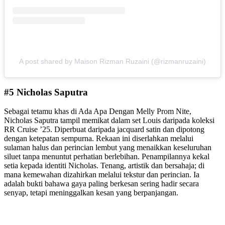
A post shared by Maison Rizman Ruzaini (@rizmanruzaini)
#5 Nicholas Saputra
Sebagai tetamu khas di Ada Apa Dengan Melly Prom Nite,
Nicholas Saputra tampil memikat dalam set Louis daripada koleksi
RR Cruise ’25. Diperbuat daripada jacquard satin dan dipotong
dengan ketepatan sempurna. Rekaan ini diserlahkan melalui
sulaman halus dan perincian lembut yang menaikkan keseluruhan
siluet tanpa menuntut perhatian berlebihan. Penampilannya kekal
setia kepada identiti Nicholas. Tenang, artistik dan bersahaja; di
mana kemewahan dizahirkan melalui tekstur dan perincian. Ia
adalah bukti bahawa gaya paling berkesan sering hadir secara
senyap, tetapi meninggalkan kesan yang berpanjangan.