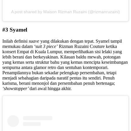
A post shared by Maison Rizman Ruzaini (@rizmanruzaini)
#3 Syamel
Inilah definisi
suave
yang dilakukan dengan tepat. Syamel tampil
memukau dalam
‘
suit 3 piece’
Rizman Ruzaini Couture ketika
konsert Empat di Kuala Lumpur, memperlihatkan sisi lelaki yang
lebih berani dan berkeyakinan. Kilauan baldu mewah, potongan
yang kemas serta struktur bahu yang kemas mencipta keseimbangan
sempurna antara glamor retro dan sentuhan kontemporari.
Penampilannya bukan sekadar pelengkap persembahan, tetapi
menjadi sebahagian daripada naratif pentas itu sendiri. Penuh
karisma, berani menonjol dan persembahan penuh bertenaga;
‘showstopper’
dari awal hingga akhir.