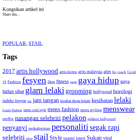
Kongsikan artikel ini
Share this...
POPULAR
,
STAIL
Tags
artis hollywood
2017
artis malaysia
artis korea
atlet
bts
coach
Covid
fesyen
gaya hidup
gaya
fitness
Fashion
19
filem
gajet
glam lelaki
grooming
horologi
hidup sihat
hollywood
lelaki
jam tangan
kesihatan
indeks fesyen
kerabat diraja britain
isu
menswear
mens fashion
mens cool style
mens styling
Louis Vuitton
pelakon
pasangan selebriti
netflix
pelakon hollywood
personaliti
segak rapi
penyanyi
perkahwinan
stail
selebriti
Style
Sukan
viral
suami isteri
sihat