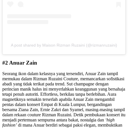
A post shared by Maison Rizman Ruzaini (@rizmanruzaini)
#2 Anuar Zain
Seorang ikon dalam kelasnya yang tersendiri, Anuar Zain tampil
memukau dalam Rizman Ruzaini Couture, memancarkan sofistikasi
abadi yang tidak terikat pada trend. Sut champagne dengan
perincian manik halus ini menyerlahkan keanggunan yang bersahaja
tetapi penuh autoriti. Effortless, berkilau tanpa berlebihan. Aura
magnetiknya semakin terserlah apabila Anuar Zain mengambil
pentas dalam konsert Empat di Kuala Lumpur, bergandingan
bersama Ziana Zain, Ernie Zakri dan Syamel, masing-masing tampil
dalam rekaan couture Rizman Ruzaini. Detik pembukaan konsert itu
menjadi pertemuan sempurna antara bakat, nostalgia dan
‘high
fashion’
di mana Anuar berdiri sebagai paksi elegan, membuktikan