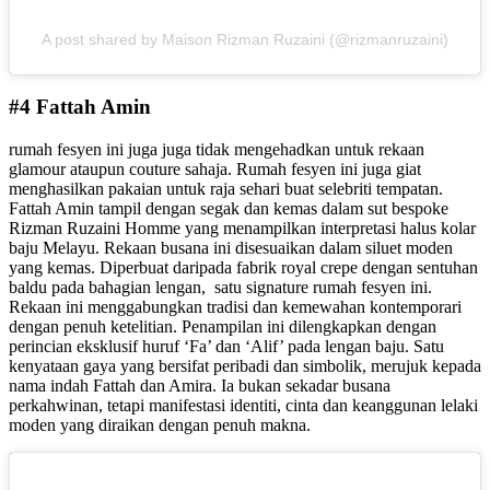
A post shared by Maison Rizman Ruzaini (@rizmanruzaini)
#4 Fattah Amin
rumah fesyen ini juga juga tidak mengehadkan untuk rekaan
glamour ataupun couture sahaja. Rumah fesyen ini juga giat
menghasilkan pakaian untuk raja sehari buat selebriti tempatan.
Fattah Amin tampil dengan segak dan kemas dalam sut bespoke
Rizman Ruzaini Homme yang menampilkan interpretasi halus kolar
baju Melayu. Rekaan busana ini disesuaikan dalam siluet moden
yang kemas. Diperbuat daripada fabrik royal crepe dengan sentuhan
baldu pada bahagian lengan, satu signature rumah fesyen ini.
Rekaan ini menggabungkan tradisi dan kemewahan kontemporari
dengan penuh ketelitian. Penampilan ini dilengkapkan dengan
perincian eksklusif huruf ‘Fa’ dan ‘Alif’ pada lengan baju. Satu
kenyataan gaya yang bersifat peribadi dan simbolik, merujuk kepada
nama indah Fattah dan Amira. Ia bukan sekadar busana
perkahwinan, tetapi manifestasi identiti, cinta dan keanggunan lelaki
moden yang diraikan dengan penuh makna.