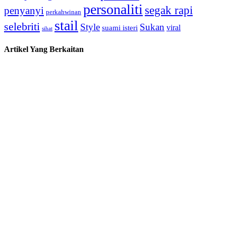
personaliti
segak rapi
penyanyi
perkahwinan
stail
selebriti
Style
Sukan
viral
suami isteri
sihat
Artikel Yang Berkaitan