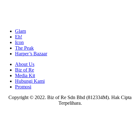
Glam
Eh!
Icon
The Peak
Harper’s Bazaar
About Us
Biz of Re
Media Kit
Hubungi Kami
Promosi
Copyright © 2022. Biz of Re Sdn Bhd (812334M). Hak Cipta
Terpelihara.