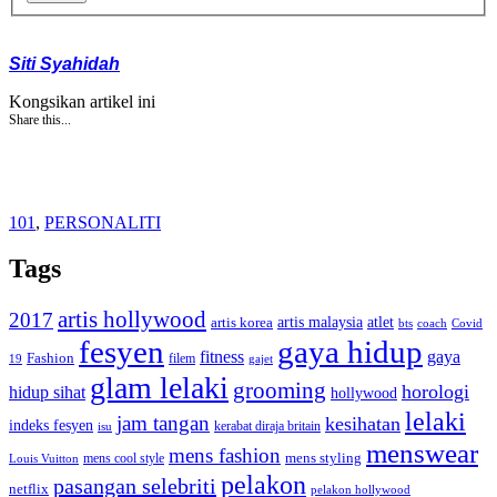
Siti Syahidah
Kongsikan artikel ini
Share this...
101
,
PERSONALITI
Tags
artis hollywood
2017
artis malaysia
artis korea
atlet
bts
coach
Covid
fesyen
gaya hidup
gaya
fitness
Fashion
19
filem
gajet
glam lelaki
grooming
horologi
hidup sihat
hollywood
lelaki
jam tangan
kesihatan
indeks fesyen
kerabat diraja britain
isu
menswear
mens fashion
mens cool style
mens styling
Louis Vuitton
pelakon
pasangan selebriti
netflix
pelakon hollywood