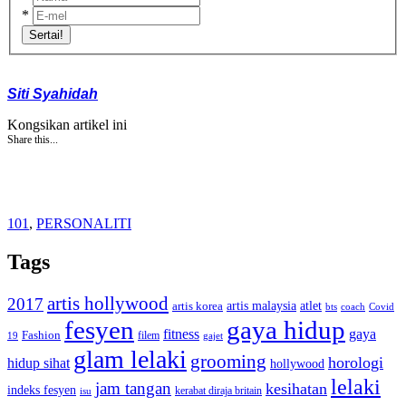
*
Sertai!
Siti Syahidah
Kongsikan artikel ini
Share this...
101
,
PERSONALITI
Tags
artis hollywood
2017
artis malaysia
artis korea
atlet
bts
coach
Covid
fesyen
gaya hidup
gaya
fitness
Fashion
19
filem
gajet
glam lelaki
grooming
horologi
hidup sihat
hollywood
lelaki
jam tangan
kesihatan
indeks fesyen
kerabat diraja britain
isu