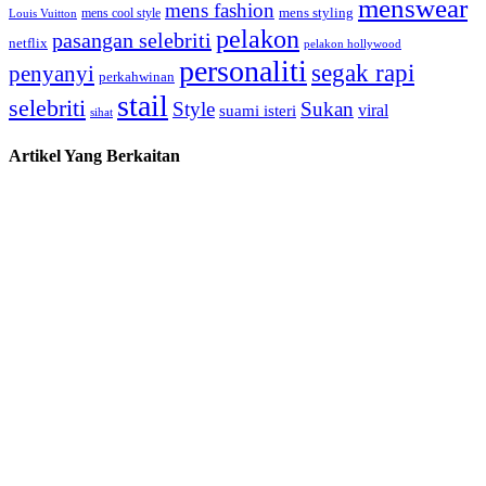
menswear
mens fashion
mens cool style
mens styling
Louis Vuitton
pelakon
pasangan selebriti
netflix
pelakon hollywood
personaliti
segak rapi
penyanyi
perkahwinan
stail
selebriti
Style
Sukan
viral
suami isteri
sihat
Artikel Yang Berkaitan