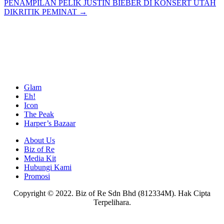
navigation
PENAMPILAN PELIK JUSTIN BIEBER DI KONSERT UTAH
DIKRITIK PEMINAT →
Glam
Eh!
Icon
The Peak
Harper’s Bazaar
About Us
Biz of Re
Media Kit
Hubungi Kami
Promosi
Copyright © 2022. Biz of Re Sdn Bhd (812334M). Hak Cipta
Terpelihara.