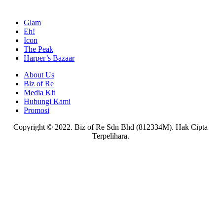
Glam
Eh!
Icon
The Peak
Harper’s Bazaar
About Us
Biz of Re
Media Kit
Hubungi Kami
Promosi
Copyright © 2022. Biz of Re Sdn Bhd (812334M). Hak Cipta
Terpelihara.