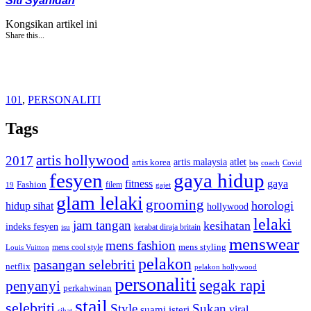
Siti Syahidah
Kongsikan artikel ini
Share this...
101
,
PERSONALITI
Tags
artis hollywood
2017
artis malaysia
artis korea
atlet
bts
coach
Covid
fesyen
gaya hidup
gaya
fitness
Fashion
19
filem
gajet
glam lelaki
grooming
horologi
hidup sihat
hollywood
lelaki
jam tangan
kesihatan
indeks fesyen
kerabat diraja britain
isu
menswear
mens fashion
mens cool style
mens styling
Louis Vuitton
pelakon
pasangan selebriti
netflix
pelakon hollywood
personaliti
segak rapi
penyanyi
perkahwinan
stail
selebriti
Style
Sukan
viral
suami isteri
sihat