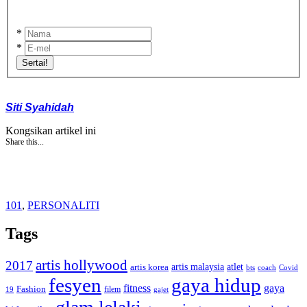
*
*
Sertai!
Siti Syahidah
Kongsikan artikel ini
Share this...
101
,
PERSONALITI
Tags
artis hollywood
2017
artis malaysia
artis korea
atlet
bts
coach
Covid
fesyen
gaya hidup
gaya
fitness
Fashion
19
filem
gajet