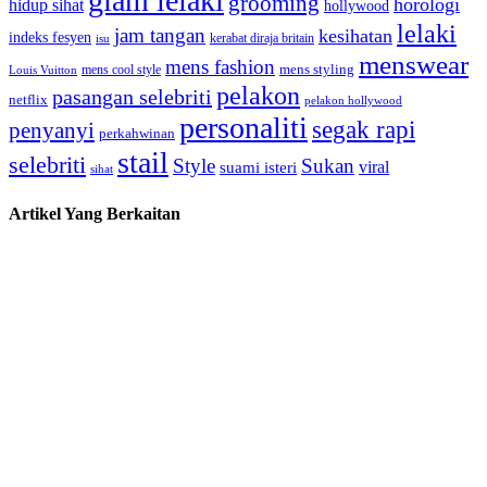
glam lelaki
grooming
horologi
hidup sihat
hollywood
lelaki
jam tangan
kesihatan
indeks fesyen
kerabat diraja britain
isu
menswear
mens fashion
mens cool style
mens styling
Louis Vuitton
pelakon
pasangan selebriti
netflix
pelakon hollywood
personaliti
segak rapi
penyanyi
perkahwinan
stail
selebriti
Style
Sukan
viral
suami isteri
sihat
Artikel Yang Berkaitan