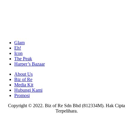
Glam
Eh!
Icon
The Peak
Harper’s Bazaar
About Us
Biz of Re
Media Kit
Hubungi Kami
Promosi
Copyright © 2022. Biz of Re Sdn Bhd (812334M). Hak Cipta
Terpelihara.