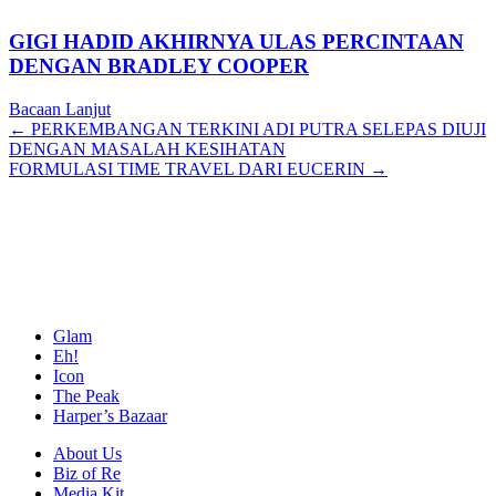
GIGI HADID AKHIRNYA ULAS PERCINTAAN
DENGAN BRADLEY COOPER
Bacaan Lanjut
Posts
← PERKEMBANGAN TERKINI ADI PUTRA SELEPAS DIUJI
DENGAN MASALAH KESIHATAN
navigation
FORMULASI TIME TRAVEL DARI EUCERIN →
Glam
Eh!
Icon
The Peak
Harper’s Bazaar
About Us
Biz of Re
Media Kit