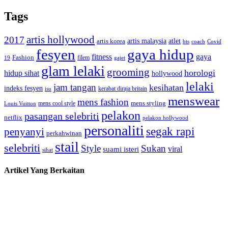
Tags
artis hollywood
2017
artis malaysia
artis korea
atlet
bts
coach
Covid
fesyen
gaya hidup
gaya
fitness
Fashion
19
filem
gajet
glam lelaki
grooming
horologi
hidup sihat
hollywood
lelaki
jam tangan
kesihatan
indeks fesyen
kerabat diraja britain
isu
menswear
mens fashion
mens cool style
mens styling
Louis Vuitton
pelakon
pasangan selebriti
netflix
pelakon hollywood
personaliti
segak rapi
penyanyi
perkahwinan
stail
selebriti
Style
Sukan
viral
suami isteri
sihat
Artikel Yang Berkaitan