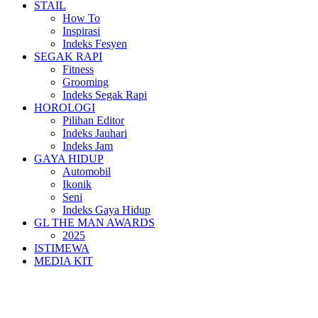
STAIL
How To
Inspirasi
Indeks Fesyen
SEGAK RAPI
Fitness
Grooming
Indeks Segak Rapi
HOROLOGI
Pilihan Editor
Indeks Jauhari
Indeks Jam
GAYA HIDUP
Automobil
Ikonik
Seni
Indeks Gaya Hidup
GL THE MAN AWARDS
2025
ISTIMEWA
MEDIA KIT