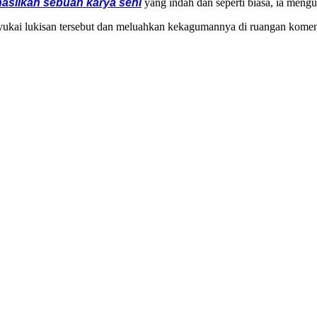
asilkan sebuah karya seni
yang indah dan seperti biasa, ia mengu
kai lukisan tersebut dan meluahkan kekagumannya di ruangan komen. “