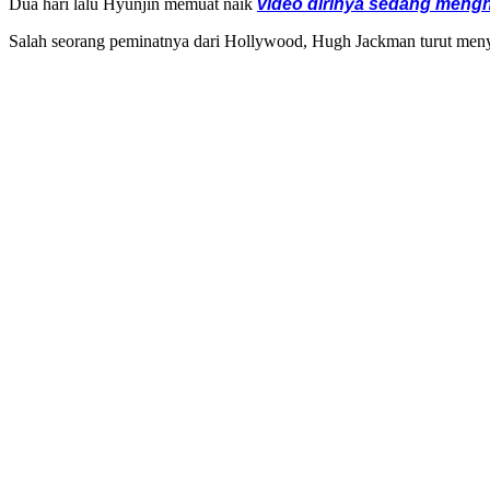
Dua hari lalu Hyunjin memuat naik
video dirinya sedang mengh
Salah seorang peminatnya dari Hollywood, Hugh Jackman turut menyu