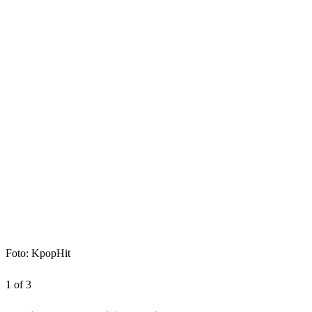
Foto: KpopHit
1 of 3