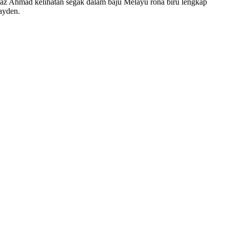
aaz Ahmad kelihatan segak dalam baju Melayu rona biru lengkap
ayden.