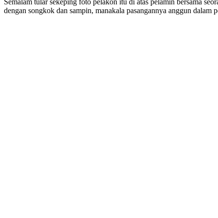
Semalam tular sekeping foto pelakon itu di atas pelamin bersama s
dengan songkok dan sampin, manakala pasangannya anggun dalam pers