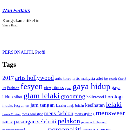
Wan Firdaus
Kongsikan artikel ini
Share this...
PERSONALITI
,
Profil
Tags
artis hollywood
2017
artis malaysia
artis korea
atlet
bts
coach
Covid
fesyen
gaya hidup
gaya
fitness
Fashion
19
filem
gajet
glam lelaki
grooming
horologi
hidup sihat
hollywood
lelaki
jam tangan
kesihatan
indeks fesyen
kerabat diraja britain
isu
menswear
mens fashion
mens cool style
mens styling
Louis Vuitton
pelakon
pasangan selebriti
netflix
pelakon hollywood
personaliti