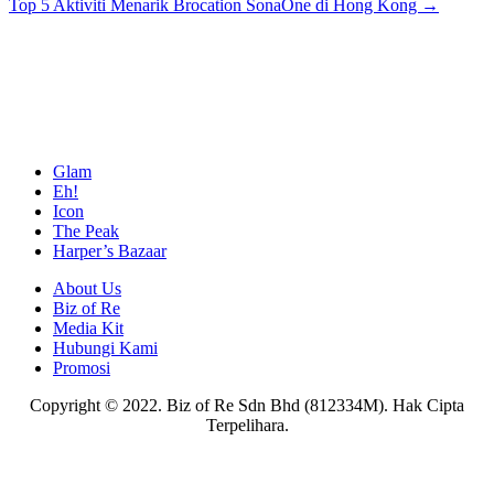
Top 5 Aktiviti Menarik Brocation SonaOne di Hong Kong →
Glam
Eh!
Icon
The Peak
Harper’s Bazaar
About Us
Biz of Re
Media Kit
Hubungi Kami
Promosi
Copyright © 2022. Biz of Re Sdn Bhd (812334M). Hak Cipta
Terpelihara.