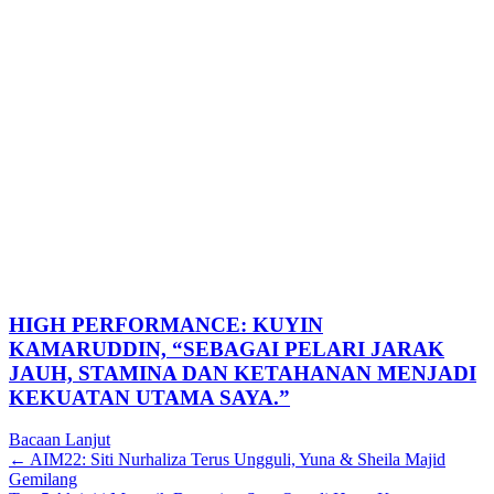
HIGH PERFORMANCE: KUYIN
KAMARUDDIN, “SEBAGAI PELARI JARAK
JAUH, STAMINA DAN KETAHANAN MENJADI
KEKUATAN UTAMA SAYA.”
Bacaan Lanjut
Posts
← AIM22: Siti Nurhaliza Terus Ungguli, Yuna & Sheila Majid
Gemilang
navigation