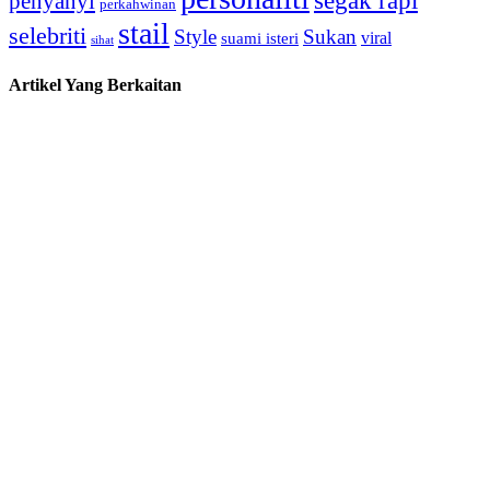
segak rapi
penyanyi
perkahwinan
stail
selebriti
Style
Sukan
viral
suami isteri
sihat
Artikel Yang Berkaitan