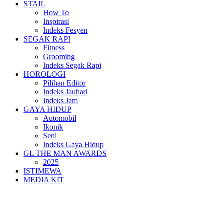
STAIL
How To
Inspirasi
Indeks Fesyen
SEGAK RAPI
Fitness
Grooming
Indeks Segak Rapi
HOROLOGI
Pilihan Editor
Indeks Jauhari
Indeks Jam
GAYA HIDUP
Automobil
Ikonik
Seni
Indeks Gaya Hidup
GL THE MAN AWARDS
2025
ISTIMEWA
MEDIA KIT