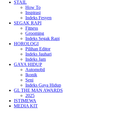
STAIL
How To
Inspirasi
Indeks Fesyen
SEGAK RAPI
Fitness
Grooming
Indeks Segak Rapi
HOROLOGI
Pilihan Editor
Indeks Jauhari
Indeks Jam
GAYA HIDUP
Automobil
Ikonik
Seni
Indeks Gaya Hidup
GL THE MAN AWARDS
2025
ISTIMEWA
MEDIA KIT