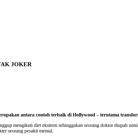
TAK JOKER
rupakan antara contoh terbaik di Hollywood – terutama transfo
anggup mengikuti diet ekstrem sehinggakan seorang doktor diupah unt
er seorang pesakit mental.