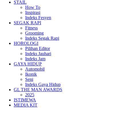
STAIL
How To
Inspirasi
Indeks Fesyen
SEGAK RAPI
Fitness
Grooming
Indeks Segak Rapi
HOROLOGI
Pilihan Editor
Indeks Jauhari
Indeks Jam
GAYA HIDUP
Automobil
Ikonik
Seni
Indeks Gaya Hidup
GL THE MAN AWARDS
2025
ISTIMEWA
MEDIA KIT