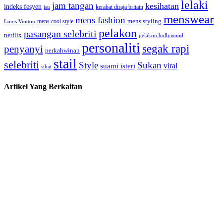
lelaki
jam tangan
kesihatan
indeks fesyen
kerabat diraja britain
isu
menswear
mens fashion
mens cool style
mens styling
Louis Vuitton
pelakon
pasangan selebriti
netflix
pelakon hollywood
personaliti
segak rapi
penyanyi
perkahwinan
stail
selebriti
Style
Sukan
viral
suami isteri
sihat
Artikel Yang Berkaitan