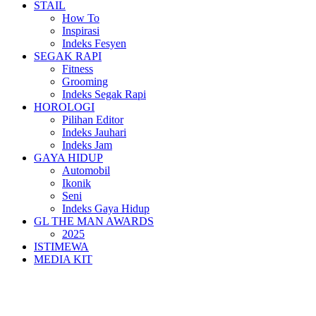
STAIL
How To
Inspirasi
Indeks Fesyen
SEGAK RAPI
Fitness
Grooming
Indeks Segak Rapi
HOROLOGI
Pilihan Editor
Indeks Jauhari
Indeks Jam
GAYA HIDUP
Automobil
Ikonik
Seni
Indeks Gaya Hidup
GL THE MAN AWARDS
2025
ISTIMEWA
MEDIA KIT