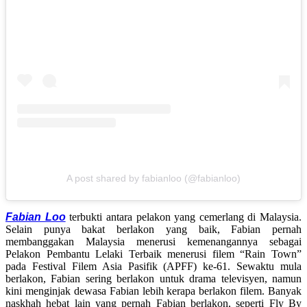
A post shared by fabianloo (@fabianloo)
Fabian Loo
terbukti antara pelakon yang cemerlang di Malaysia.
Selain punya bakat berlakon yang baik, Fabian pernah
membanggakan Malaysia menerusi kemenangannya sebagai
Pelakon Pembantu Lelaki Terbaik menerusi filem “Rain Town”
pada Festival Filem Asia Pasifik (APFF) ke-61. Sewaktu mula
berlakon, Fabian sering berlakon untuk drama televisyen, namun
kini menginjak dewasa Fabian lebih kerapa berlakon filem. Banyak
naskhah hebat lain yang pernah Fabian berlakon, seperti Fly By