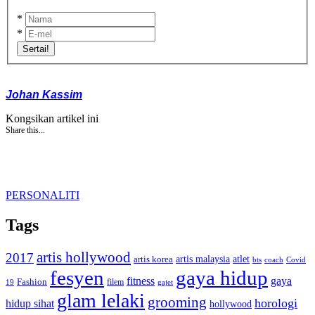
*
*
Sertai!
Johan Kassim
Kongsikan artikel ini
Share this...
PERSONALITI
Tags
artis hollywood
2017
artis malaysia
artis korea
atlet
bts
coach
Covid
fesyen
gaya hidup
gaya
fitness
Fashion
19
filem
gajet
glam lelaki
grooming
horologi
hidup sihat
hollywood