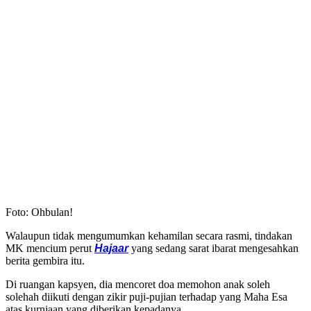
Foto: Ohbulan!
Walaupun tidak mengumumkan kehamilan secara rasmi, tindakan
MK mencium perut
Hajaar
yang sedang sarat ibarat mengesahkan
berita gembira itu.
Di ruangan kapsyen, dia mencoret doa memohon anak soleh
solehah diikuti dengan zikir puji-pujian terhadap yang Maha Esa
atas kurniaan yang diberikan kepadanya.