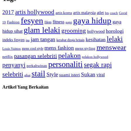
artis hollywood
2017
artis malaysia
artis korea
atlet
bts
coach
Covid
fesyen
gaya hidup
gaya
fitness
Fashion
19
filem
gajet
glam lelaki
grooming
horologi
hidup sihat
hollywood
lelaki
jam tangan
kesihatan
indeks fesyen
kerabat diraja britain
isu
menswear
mens fashion
mens cool style
mens styling
Louis Vuitton
pelakon
pasangan selebriti
netflix
pelakon hollywood
personaliti
segak rapi
penyanyi
perkahwinan
stail
selebriti
Style
Sukan
viral
suami isteri
sihat
Artikel Yang Berkaitan