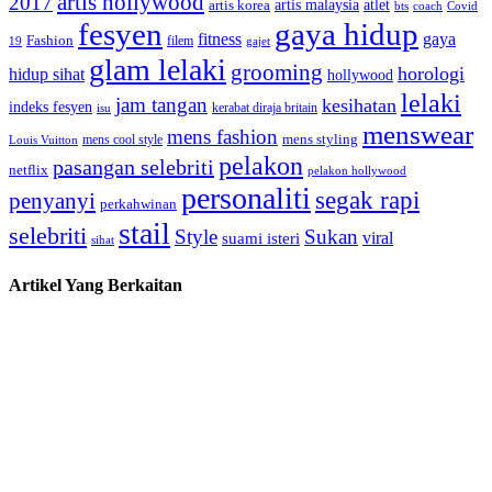
artis hollywood
2017
artis malaysia
artis korea
atlet
bts
coach
Covid
fesyen
gaya hidup
gaya
fitness
Fashion
19
filem
gajet
glam lelaki
grooming
horologi
hidup sihat
hollywood
lelaki
jam tangan
kesihatan
indeks fesyen
kerabat diraja britain
isu
menswear
mens fashion
mens cool style
mens styling
Louis Vuitton
pelakon
pasangan selebriti
netflix
pelakon hollywood
personaliti
segak rapi
penyanyi
perkahwinan
stail
selebriti
Style
Sukan
viral
suami isteri
sihat
Artikel Yang Berkaitan