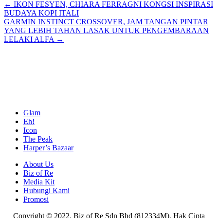
Posts
← IKON FESYEN, CHIARA FERRAGNI KONGSI INSPIRASI
BUDAYA KOPI ITALI
navigation
GARMIN INSTINCT CROSSOVER, JAM TANGAN PINTAR
YANG LEBIH TAHAN LASAK UNTUK PENGEMBARAAN
LELAKI ALFA →
Glam
Eh!
Icon
The Peak
Harper’s Bazaar
About Us
Biz of Re
Media Kit
Hubungi Kami
Promosi
Copyright © 2022. Biz of Re Sdn Bhd (812334M). Hak Cipta