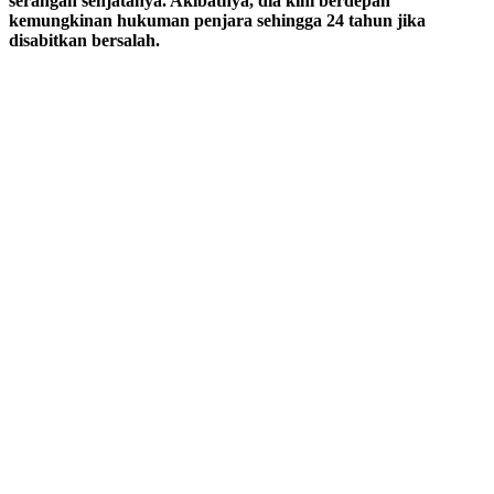
serangan senjatanya. Akibatnya, dia kini berdepan
kemungkinan hukuman penjara sehingga 24 tahun jika
disabitkan bersalah.