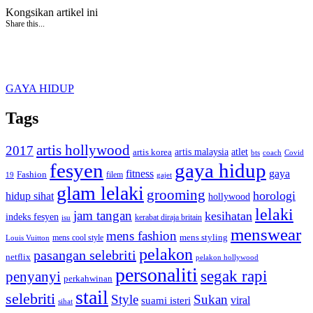
Kongsikan artikel ini
Share this...
GAYA HIDUP
Tags
artis hollywood
2017
artis malaysia
artis korea
atlet
bts
coach
Covid
fesyen
gaya hidup
gaya
fitness
Fashion
19
filem
gajet
glam lelaki
grooming
horologi
hidup sihat
hollywood
lelaki
jam tangan
kesihatan
indeks fesyen
kerabat diraja britain
isu
menswear
mens fashion
mens cool style
mens styling
Louis Vuitton
pelakon
pasangan selebriti
netflix
pelakon hollywood
personaliti
segak rapi
penyanyi
perkahwinan
stail
selebriti
Style
Sukan
viral
suami isteri
sihat