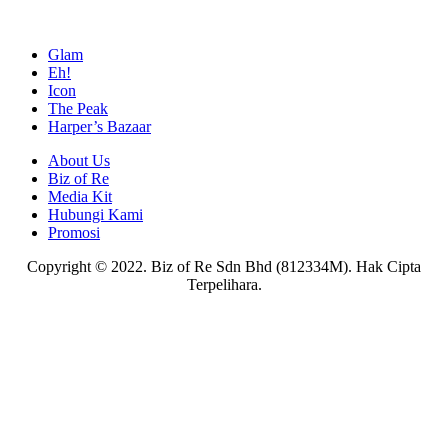
Glam
Eh!
Icon
The Peak
Harper’s Bazaar
About Us
Biz of Re
Media Kit
Hubungi Kami
Promosi
Copyright © 2022. Biz of Re Sdn Bhd (812334M). Hak Cipta
Terpelihara.