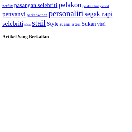
pelakon
pasangan selebriti
netflix
pelakon hollywood
personaliti
segak rapi
penyanyi
perkahwinan
stail
selebriti
Style
Sukan
viral
suami isteri
sihat
Artikel Yang Berkaitan