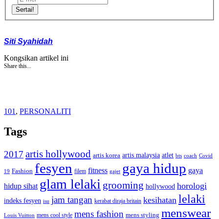
Sertai!
Siti Syahidah
Kongsikan artikel ini
Share this...
101
,
PERSONALITI
Tags
artis hollywood
2017
artis malaysia
artis korea
atlet
bts
coach
Covid
fesyen
gaya hidup
gaya
fitness
Fashion
19
filem
gajet
glam lelaki
grooming
horologi
hidup sihat
hollywood
lelaki
jam tangan
kesihatan
indeks fesyen
kerabat diraja britain
isu
menswear
mens fashion
mens cool style
mens styling
Louis Vuitton