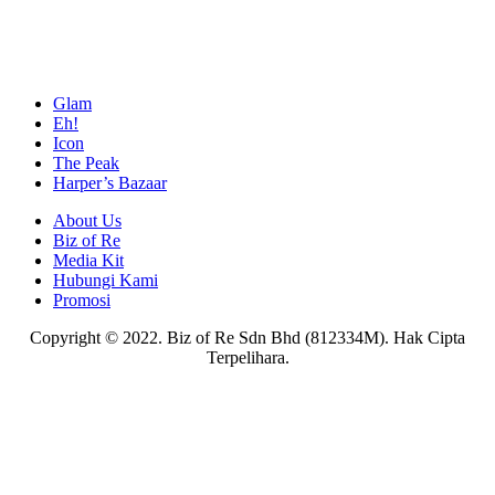
Glam
Eh!
Icon
The Peak
Harper’s Bazaar
About Us
Biz of Re
Media Kit
Hubungi Kami
Promosi
Copyright © 2022. Biz of Re Sdn Bhd (812334M). Hak Cipta
Terpelihara.