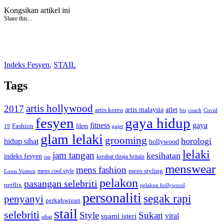
Kongsikan artikel ini
Share this...
Indeks Fesyen
,
STAIL
Tags
artis hollywood
2017
artis malaysia
artis korea
atlet
bts
coach
Covid
fesyen
gaya hidup
gaya
fitness
Fashion
19
filem
gajet
glam lelaki
grooming
horologi
hidup sihat
hollywood
lelaki
jam tangan
kesihatan
indeks fesyen
kerabat diraja britain
isu
menswear
mens fashion
mens cool style
mens styling
Louis Vuitton
pelakon
pasangan selebriti
netflix
pelakon hollywood
personaliti
segak rapi
penyanyi
perkahwinan
stail
selebriti
Style
Sukan
viral
suami isteri
sihat