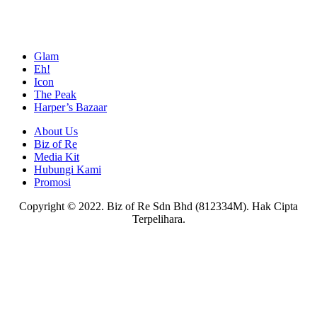
Glam
Eh!
Icon
The Peak
Harper’s Bazaar
About Us
Biz of Re
Media Kit
Hubungi Kami
Promosi
Copyright © 2022. Biz of Re Sdn Bhd (812334M). Hak Cipta
Terpelihara.