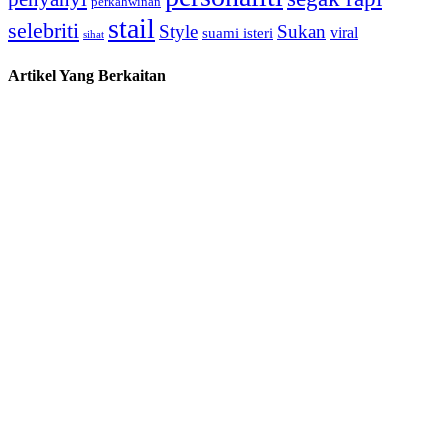
perkahwinan
stail
selebriti
Style
Sukan
viral
suami isteri
sihat
Artikel Yang Berkaitan