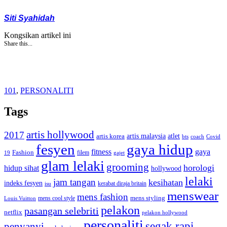
Siti Syahidah
Kongsikan artikel ini
Share this...
101
,
PERSONALITI
Tags
artis hollywood
2017
artis malaysia
artis korea
atlet
bts
coach
Covid
fesyen
gaya hidup
gaya
fitness
Fashion
19
filem
gajet
glam lelaki
grooming
horologi
hidup sihat
hollywood
lelaki
jam tangan
kesihatan
indeks fesyen
kerabat diraja britain
isu
menswear
mens fashion
mens cool style
mens styling
Louis Vuitton
pelakon
pasangan selebriti
netflix
pelakon hollywood
personaliti
segak rapi
penyanyi