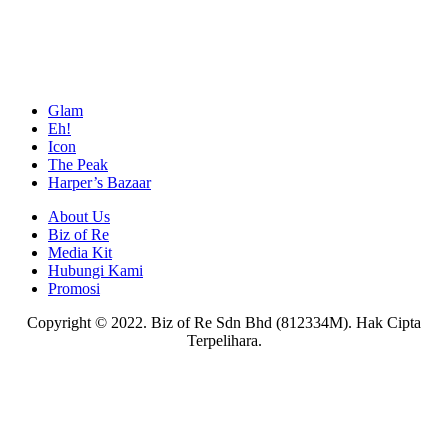
Glam
Eh!
Icon
The Peak
Harper’s Bazaar
About Us
Biz of Re
Media Kit
Hubungi Kami
Promosi
Copyright © 2022. Biz of Re Sdn Bhd (812334M). Hak Cipta
Terpelihara.