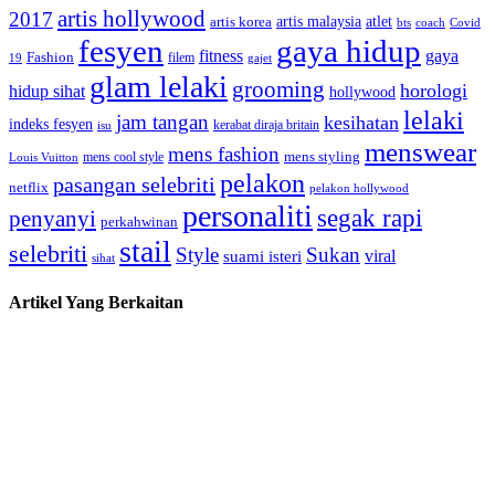
artis hollywood
2017
artis malaysia
artis korea
atlet
bts
coach
Covid
fesyen
gaya hidup
gaya
fitness
Fashion
19
filem
gajet
glam lelaki
grooming
horologi
hidup sihat
hollywood
lelaki
jam tangan
kesihatan
indeks fesyen
kerabat diraja britain
isu
menswear
mens fashion
mens cool style
mens styling
Louis Vuitton
pelakon
pasangan selebriti
netflix
pelakon hollywood
personaliti
segak rapi
penyanyi
perkahwinan
stail
selebriti
Style
Sukan
viral
suami isteri
sihat
Artikel Yang Berkaitan