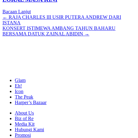
Bacaan Lanjut
Posts
← RAJA CHARLES III USIR PUTERA ANDREW DARI
ISTANA
navigation
KONSERT ISTIMEWA AMBANG TAHUN BAHARU
BERSAMA DATUK ZAINAL ABIDIN →
Glam
Eh!
Icon
The Peak
Harper’s Bazaar
About Us
Biz of Re
Media Kit
Hubungi Kami
Promosi