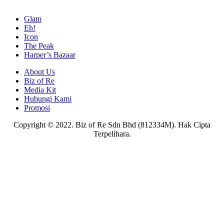
Glam
Eh!
Icon
The Peak
Harper’s Bazaar
About Us
Biz of Re
Media Kit
Hubungi Kami
Promosi
Copyright © 2022. Biz of Re Sdn Bhd (812334M). Hak Cipta
Terpelihara.