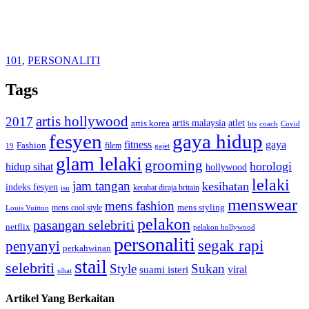
101
,
PERSONALITI
Tags
artis hollywood
2017
artis malaysia
artis korea
atlet
bts
coach
Covid
fesyen
gaya hidup
gaya
fitness
Fashion
19
filem
gajet
glam lelaki
grooming
horologi
hidup sihat
hollywood
lelaki
jam tangan
kesihatan
indeks fesyen
kerabat diraja britain
isu
menswear
mens fashion
mens cool style
mens styling
Louis Vuitton
pelakon
pasangan selebriti
netflix
pelakon hollywood
personaliti
segak rapi
penyanyi
perkahwinan
stail
selebriti
Style
Sukan
viral
suami isteri
sihat
Artikel Yang Berkaitan