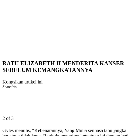
RATU ELIZABETH II MENDERITA KANSER
SEBELUM KEMANGKATANNYA
Kongsikan artikel ini
Share this...
2 of 3
Gyles menulis, “Kebenarannya, Yang Mulia sentiasa tahu jangka
hayatnya tidak lama. Baginda menerima ketentuan ini dengan hati