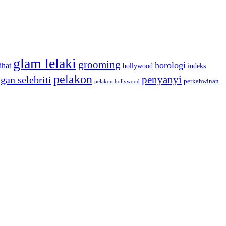
glam lelaki
grooming
horologi
ihat
hollywood
indeks
pelakon
penyanyi
gan selebriti
perkahwinan
pelakon hollywood