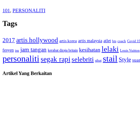
101
,
PERSONALITI
Tags
artis hollywood
2017
artis malaysia
artis korea
atlet
bts
coach
Covid 1
lelaki
jam tangan
kesihatan
fesyen
kerabat diraja britain
isu
Louis Vuitton
personaliti
stail
segak rapi
selebriti
Style
suam
sihat
Artikel Yang Berkaitan