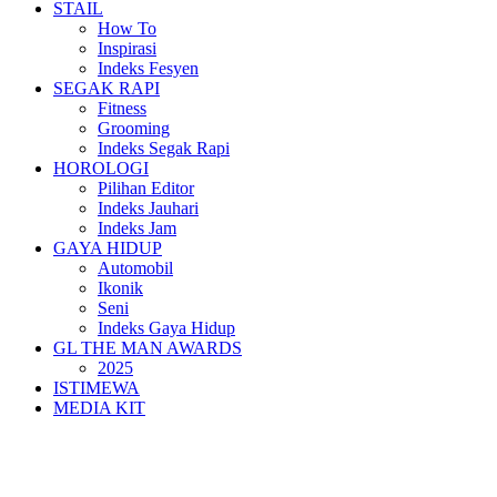
STAIL
How To
Inspirasi
Indeks Fesyen
SEGAK RAPI
Fitness
Grooming
Indeks Segak Rapi
HOROLOGI
Pilihan Editor
Indeks Jauhari
Indeks Jam
GAYA HIDUP
Automobil
Ikonik
Seni
Indeks Gaya Hidup
GL THE MAN AWARDS
2025
ISTIMEWA
MEDIA KIT