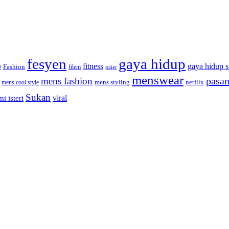
fesyen
gaya hidup
gaya hidup s
fitness
Fashion
9
filem
gajet
menswear
pasan
mens fashion
mens cool style
mens styling
netflix
Sukan
viral
i isteri