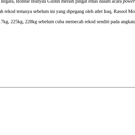
t negara, Bonnie Bunyau Gustin meraih pingat emas dalam acara
powerl
h rekod temasya sebelum ini yang dipegang oleh atlet Iraq, Rasool M
17kg, 225kg, 228kg sebelum cuba memecah rekod sendiri pada angkata