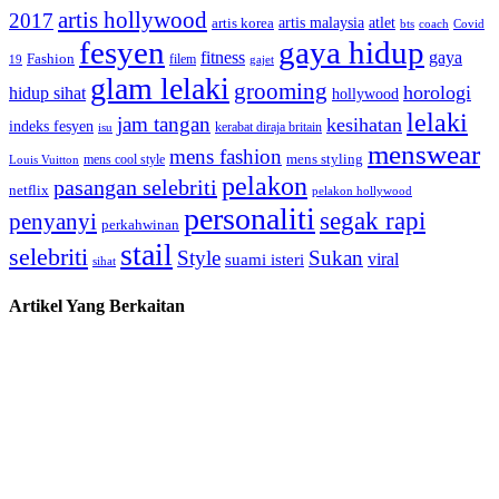
artis hollywood
2017
artis malaysia
artis korea
atlet
bts
coach
Covid
fesyen
gaya hidup
gaya
fitness
Fashion
19
filem
gajet
glam lelaki
grooming
horologi
hidup sihat
hollywood
lelaki
jam tangan
kesihatan
indeks fesyen
kerabat diraja britain
isu
menswear
mens fashion
mens cool style
mens styling
Louis Vuitton
pelakon
pasangan selebriti
netflix
pelakon hollywood
personaliti
segak rapi
penyanyi
perkahwinan
stail
selebriti
Style
Sukan
viral
suami isteri
sihat
Artikel Yang Berkaitan