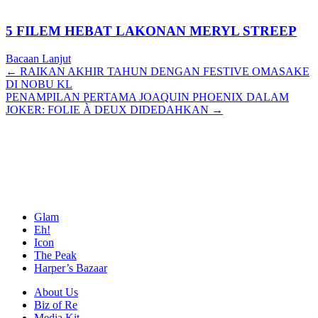
5 FILEM HEBAT LAKONAN MERYL STREEP
Bacaan Lanjut
Posts
← RAIKAN AKHIR TAHUN DENGAN FESTIVE OMASAKE
DI NOBU KL
navigation
PENAMPILAN PERTAMA JOAQUIN PHOENIX DALAM
JOKER: FOLIE À DEUX DIDEDAHKAN →
Glam
Eh!
Icon
The Peak
Harper’s Bazaar
About Us
Biz of Re
Media Kit