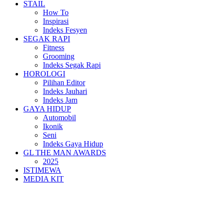
STAIL
How To
Inspirasi
Indeks Fesyen
SEGAK RAPI
Fitness
Grooming
Indeks Segak Rapi
HOROLOGI
Pilihan Editor
Indeks Jauhari
Indeks Jam
GAYA HIDUP
Automobil
Ikonik
Seni
Indeks Gaya Hidup
GL THE MAN AWARDS
2025
ISTIMEWA
MEDIA KIT