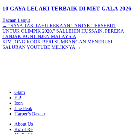
10 GAYA LELAKI TERBAIK DI MET GALA 2026
Bacaan Lanjut
Posts
← “SAYA TAK TAHU REKAAN TANJAK TERSEBUT
UNTUK OLIMPIK 2020,” SALLEHIN HUSSAIN, PEREKA
navigation
TANJAK KONTINJEN MALAYSIA
KIM JONG KOOK BERI SUMBANGAN MENERUSI
SALURAN YOUTUBE MILIKNYA →
Glam
Eh!
Icon
The Peak
Harper’s Bazaar
About Us
Biz of Re