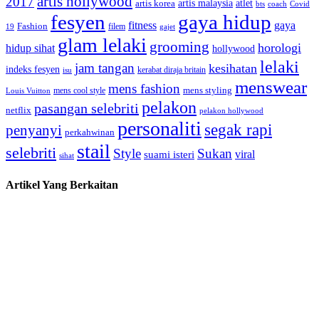
artis hollywood
2017
artis malaysia
artis korea
atlet
bts
coach
Covid
fesyen
gaya hidup
gaya
fitness
Fashion
19
filem
gajet
glam lelaki
grooming
horologi
hidup sihat
hollywood
lelaki
jam tangan
kesihatan
indeks fesyen
kerabat diraja britain
isu
menswear
mens fashion
mens cool style
mens styling
Louis Vuitton
pelakon
pasangan selebriti
netflix
pelakon hollywood
personaliti
segak rapi
penyanyi
perkahwinan
stail
selebriti
Style
Sukan
viral
suami isteri
sihat
Artikel Yang Berkaitan