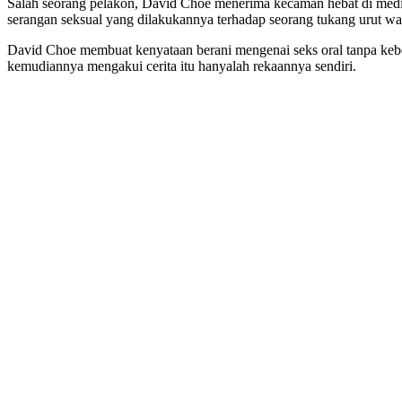
Salah seorang pelakon, David Choe menerima kecaman hebat di media 
serangan seksual yang dilakukannya terhadap seorang tukang urut wa
David Choe membuat kenyataan berani mengenai seks oral tanpa keben
kemudiannya mengakui cerita itu hanyalah rekaannya sendiri.