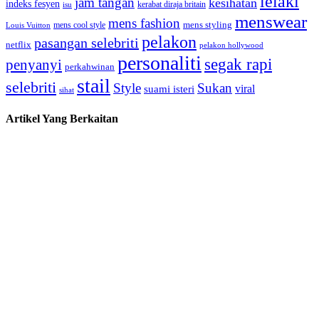
lelaki
jam tangan
kesihatan
indeks fesyen
kerabat diraja britain
isu
menswear
mens fashion
mens cool style
mens styling
Louis Vuitton
pelakon
pasangan selebriti
netflix
pelakon hollywood
personaliti
segak rapi
penyanyi
perkahwinan
stail
selebriti
Style
Sukan
viral
suami isteri
sihat
Artikel Yang Berkaitan