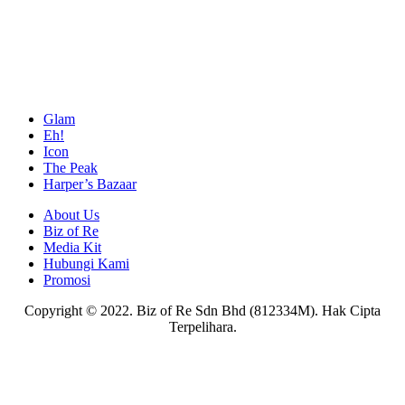
Glam
Eh!
Icon
The Peak
Harper’s Bazaar
About Us
Biz of Re
Media Kit
Hubungi Kami
Promosi
Copyright © 2022. Biz of Re Sdn Bhd (812334M). Hak Cipta
Terpelihara.