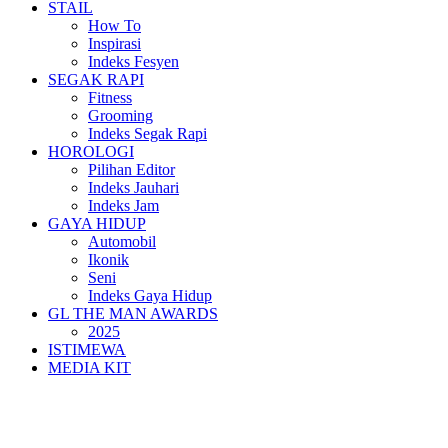
STAIL
How To
Inspirasi
Indeks Fesyen
SEGAK RAPI
Fitness
Grooming
Indeks Segak Rapi
HOROLOGI
Pilihan Editor
Indeks Jauhari
Indeks Jam
GAYA HIDUP
Automobil
Ikonik
Seni
Indeks Gaya Hidup
GL THE MAN AWARDS
2025
ISTIMEWA
MEDIA KIT