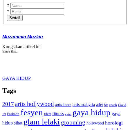
*
*
Sertai!
Muzammin Muzlan
Kongsikan artikel ini
Share this...
GAYA HIDUP
Tags
artis hollywood
2017
artis malaysia
artis korea
atlet
bts
coach
Covid
fesyen
gaya hidup
gaya
fitness
Fashion
19
filem
gajet
glam lelaki
grooming
horologi
hidup sihat
hollywood