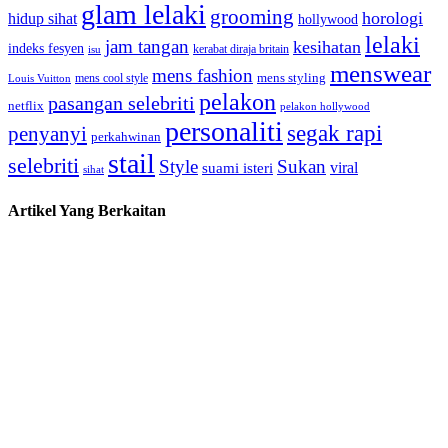
glam lelaki
grooming
horologi
hidup sihat
hollywood
lelaki
jam tangan
kesihatan
indeks fesyen
kerabat diraja britain
isu
menswear
mens fashion
mens cool style
mens styling
Louis Vuitton
pelakon
pasangan selebriti
netflix
pelakon hollywood
personaliti
segak rapi
penyanyi
perkahwinan
stail
selebriti
Style
Sukan
viral
suami isteri
sihat
Artikel Yang Berkaitan