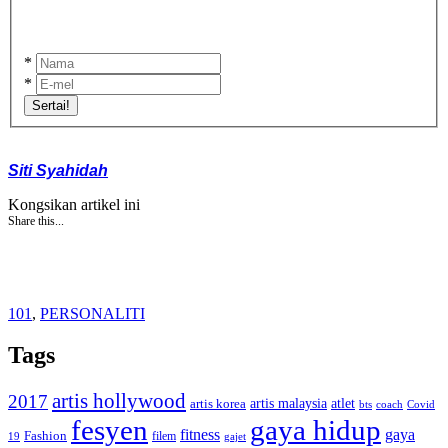
*
*
Sertai!
Siti Syahidah
Kongsikan artikel ini
Share this...
101
,
PERSONALITI
Tags
artis hollywood
2017
artis malaysia
artis korea
atlet
bts
coach
Covid
fesyen
gaya hidup
gaya
fitness
Fashion
19
filem
gajet