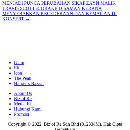
MENJADI PUNCA PERUBAHAN SIKAP ZAYN MALIK
navigation
TRAVIS SCOTT & DRAKE DISAMAN KERANA
MENYEBABKAN KECEDERAAN DAN KEMATIAN DI
KONSERT →
Glam
Eh!
Icon
The Peak
Harper’s Bazaar
About Us
Biz of Re
Media Kit
Hubungi Kami
Promosi
Copyright © 2022. Biz of Re Sdn Bhd (812334M). Hak Cipta
Terpelihara.