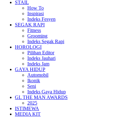
STAIL
How To
Inspirasi
Indeks Fesyen
SEGAK RAPI
Fitness
Grooming
Indeks Segak Rapi
HOROLOGI
Pilihan Editor
Indeks Jauhari
Indeks Jam
GAYA HIDUP
Automobil
Ikonik
Seni
Indeks Gaya Hidup
GL THE MAN AWARDS
2025
ISTIMEWA
MEDIA KIT