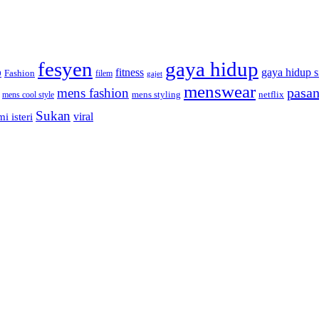
fesyen
gaya hidup
gaya hidup s
fitness
Fashion
9
filem
gajet
menswear
pasan
mens fashion
mens cool style
mens styling
netflix
Sukan
viral
i isteri