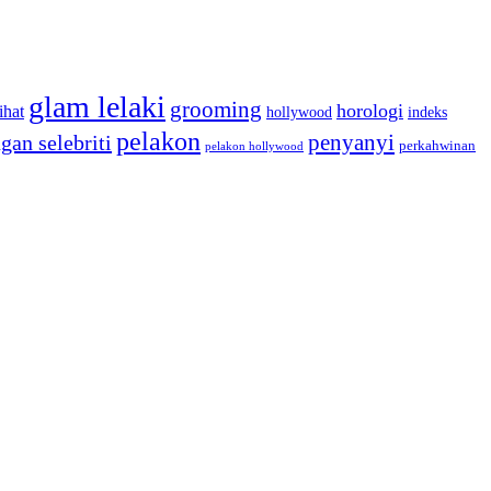
glam lelaki
grooming
horologi
ihat
hollywood
indeks
pelakon
penyanyi
gan selebriti
perkahwinan
pelakon hollywood