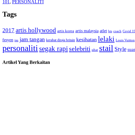
101
,
PERSONALITI
Tags
artis hollywood
2017
artis malaysia
artis korea
atlet
bts
coach
Covid 1
lelaki
jam tangan
kesihatan
fesyen
kerabat diraja britain
isu
Louis Vuitton
personaliti
stail
segak rapi
selebriti
Style
suam
sihat
Artikel Yang Berkaitan