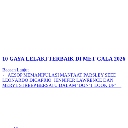
10 GAYA LELAKI TERBAIK DI MET GALA 2026
Bacaan Lanjut
Posts
← AESOP MEMANIPULASI MANFAAT PARSLEY SEED
LEONARDO DICAPRIO, JENNIFER LAWRENCE DAN
navigation
MERYL STREEP BERSATU DALAM ‘DON’T LOOK UP’ →