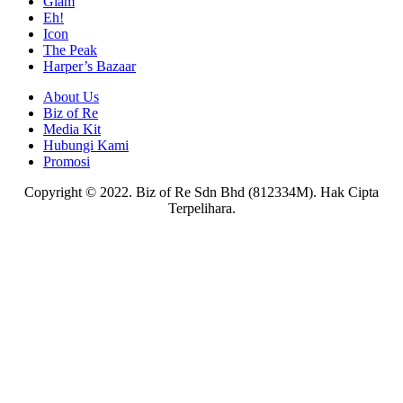
Glam
Eh!
Icon
The Peak
Harper’s Bazaar
About Us
Biz of Re
Media Kit
Hubungi Kami
Promosi
Copyright © 2022. Biz of Re Sdn Bhd (812334M). Hak Cipta
Terpelihara.