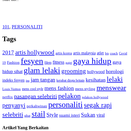
101
,
PERSONALITI
Tags
artis hollywood
2017
artis malaysia
artis korea
atlet
bts
coach
Covid
fesyen
gaya hidup
gaya
fitness
Fashion
19
filem
gajet
glam lelaki
grooming
horologi
hidup sihat
hollywood
lelaki
jam tangan
kesihatan
indeks fesyen
kerabat diraja britain
isu
menswear
mens fashion
mens cool style
mens styling
Louis Vuitton
pelakon
pasangan selebriti
netflix
pelakon hollywood
personaliti
segak rapi
penyanyi
perkahwinan
stail
selebriti
Style
Sukan
viral
suami isteri
sihat
Artikel Yang Berkaitan