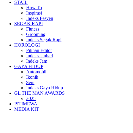
STAIL
How To
Inspirasi
Indeks Fesyen
SEGAK RAPI
Fitness
Grooming
Indeks Segak Rapi
HOROLOGI
Pilihan Editor
Indeks Jauhari
Indeks Jam
GAYA HIDUP
Automobil
Ikonik
Seni
Indeks Gaya Hidup
GL THE MAN AWARDS
2025
ISTIMEWA
MEDIA KIT