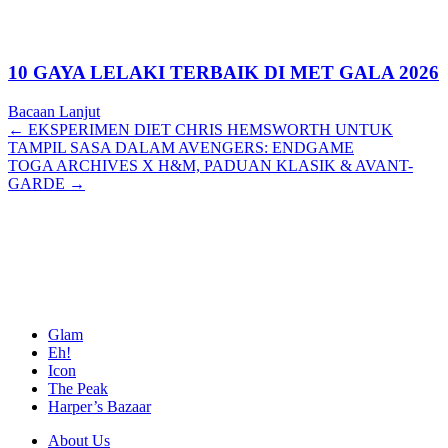
10 GAYA LELAKI TERBAIK DI MET GALA 2026
Bacaan Lanjut
Posts
← EKSPERIMEN DIET CHRIS HEMSWORTH UNTUK
TAMPIL SASA DALAM AVENGERS: ENDGAME
navigation
TOGA ARCHIVES X H&M, PADUAN KLASIK & AVANT-
GARDE →
Glam
Eh!
Icon
The Peak
Harper’s Bazaar
About Us