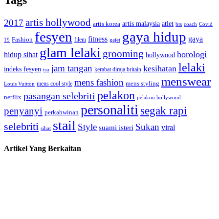
Tags
artis hollywood
2017
artis malaysia
artis korea
atlet
bts
coach
Covid
fesyen
gaya hidup
gaya
fitness
Fashion
19
filem
gajet
glam lelaki
grooming
horologi
hidup sihat
hollywood
lelaki
jam tangan
kesihatan
indeks fesyen
kerabat diraja britain
isu
menswear
mens fashion
mens cool style
mens styling
Louis Vuitton
pelakon
pasangan selebriti
netflix
pelakon hollywood
personaliti
segak rapi
penyanyi
perkahwinan
stail
selebriti
Style
Sukan
viral
suami isteri
sihat
Artikel Yang Berkaitan