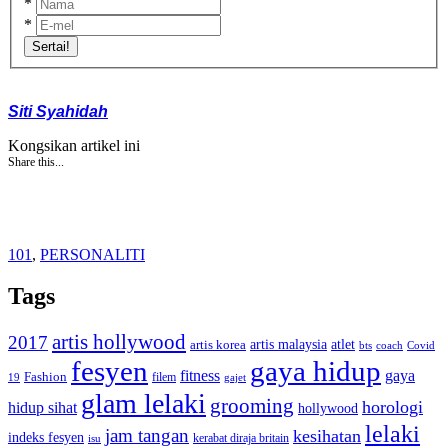
*
*
Sertai!
Siti Syahidah
Kongsikan artikel ini
Share this...
101
,
PERSONALITI
Tags
artis hollywood
2017
artis malaysia
artis korea
atlet
bts
coach
Covid
fesyen
gaya hidup
gaya
fitness
Fashion
19
filem
gajet
glam lelaki
grooming
horologi
hidup sihat
hollywood
lelaki
jam tangan
kesihatan
indeks fesyen
kerabat diraja britain
isu