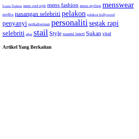
menswear
mens fashion
mens cool style
mens styling
Louis Vuitton
pelakon
pasangan selebriti
netflix
pelakon hollywood
personaliti
segak rapi
penyanyi
perkahwinan
stail
selebriti
Style
Sukan
viral
suami isteri
sihat
Artikel Yang Berkaitan