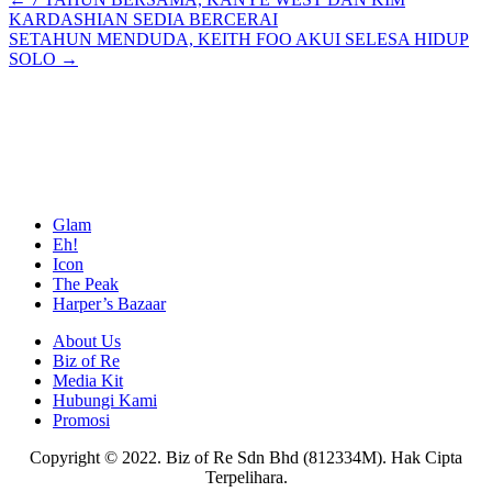
Posts
KARDASHIAN SEDIA BERCERAI
navigation
SETAHUN MENDUDA, KEITH FOO AKUI SELESA HIDUP
SOLO →
Glam
Eh!
Icon
The Peak
Harper’s Bazaar
About Us
Biz of Re
Media Kit
Hubungi Kami
Promosi
Copyright © 2022. Biz of Re Sdn Bhd (812334M). Hak Cipta
Terpelihara.