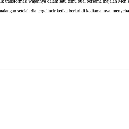
alik transformasi wajahnya dalam satu temu bual bersama majalah Men’s 
malangan setelah dia tergelincir ketika berlari di kediamannya, menyeb