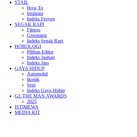
STAIL
How To
Inspirasi
Indeks Fesyen
SEGAK RAPI
Fitness
Grooming
Indeks Segak Rapi
HOROLOGI
Pilihan Editor
Indeks Jauhari
Indeks Jam
GAYA HIDUP
Automobil
Ikonik
Seni
Indeks Gaya Hidup
GL THE MAN AWARDS
2025
ISTIMEWA
MEDIA KIT