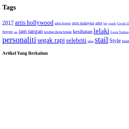
Tags
artis hollywood
2017
artis malaysia
artis korea
atlet
bts
coach
Covid 1
lelaki
jam tangan
kesihatan
fesyen
kerabat diraja britain
isu
Louis Vuitton
personaliti
stail
segak rapi
selebriti
Style
suam
sihat
Artikel Yang Berkaitan