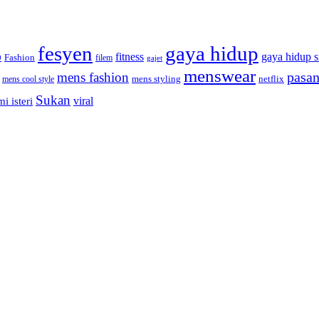
fesyen
gaya hidup
gaya hidup s
fitness
Fashion
9
filem
gajet
menswear
pasan
mens fashion
mens cool style
mens styling
netflix
Sukan
viral
i isteri