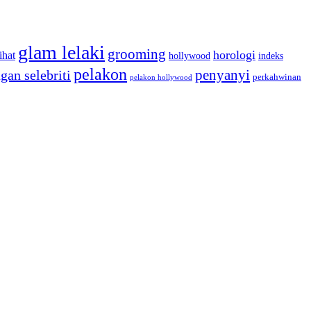
glam lelaki
grooming
horologi
ihat
hollywood
indeks
pelakon
penyanyi
gan selebriti
perkahwinan
pelakon hollywood