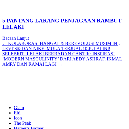
5 PANTANG LARANG PENJAGAAN RAMBUT
LELAKI
Bacaan Lanjut
Posts
← KOLABORASI HANGAT & BEREVOLUSI MUSIM INI,
LEVI’S® DAN NIKE. MULA TERJUAL 10 JULAI INI!
navigation
SELEBRITI LELAKI BERBADAN CANTIK: INSPIRASI
‘MODERN MASCULINITY’ DARI AEDY ASHRAF, IKMAL
AMRY DAN RAMAI LAGI. →
Glam
Eh!
Icon
The Peak
Harper’s Bazaar