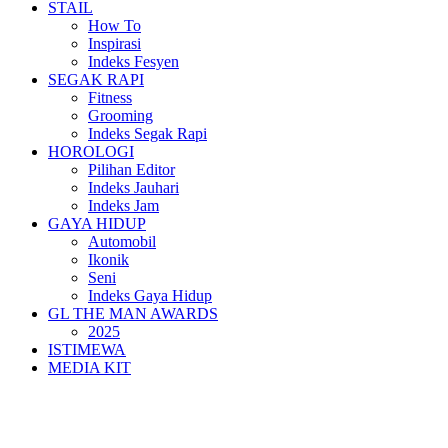
STAIL
How To
Inspirasi
Indeks Fesyen
SEGAK RAPI
Fitness
Grooming
Indeks Segak Rapi
HOROLOGI
Pilihan Editor
Indeks Jauhari
Indeks Jam
GAYA HIDUP
Automobil
Ikonik
Seni
Indeks Gaya Hidup
GL THE MAN AWARDS
2025
ISTIMEWA
MEDIA KIT