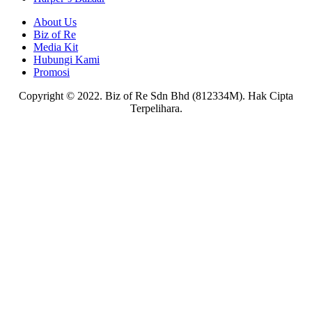
About Us
Biz of Re
Media Kit
Hubungi Kami
Promosi
Copyright © 2022. Biz of Re Sdn Bhd (812334M). Hak Cipta
Terpelihara.