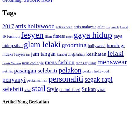
Grooming
,
SEGAK RAPI
Tags
artis hollywood
2017
artis malaysia
artis korea
atlet
bts
coach
Covid
fesyen
gaya hidup
gaya
fitness
Fashion
19
filem
gajet
glam lelaki
grooming
horologi
hidup sihat
hollywood
lelaki
jam tangan
kesihatan
indeks fesyen
kerabat diraja britain
isu
menswear
mens fashion
mens cool style
mens styling
Louis Vuitton
pelakon
pasangan selebriti
netflix
pelakon hollywood
personaliti
segak rapi
penyanyi
perkahwinan
stail
selebriti
Style
Sukan
viral
suami isteri
sihat
Artikel Yang Berkaitan