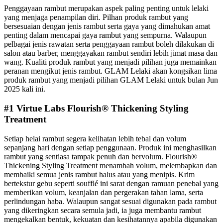
Penggayaan rambut merupakan aspek paling penting untuk lelaki
yang menjaga penampilan diri. Pilhan produk rambut yang
bersesuaian dengan jenis rambut serta gaya yang dimahukan amat
penting dalam mencapai gaya rambut yang sempurna. Walaupun
pelbagai jenis rawatan serta penggayaan rambut boleh dilakukan di
salon atau barber, menggayakan rambut sendiri lebih jimat masa dan
wang. Kualiti produk rambut yang menjadi pilihan juga memainkan
peranan mengikut jenis rambut. GLAM Lelaki akan kongsikan lima
produk rambut yang menjadi pilihan GLAM Lelaki untuk bulan Jun
2025 kali ini.
#1 Virtue Labs Flourish® Thickening Styling
Treatment
Setiap helai rambut segera kelihatan lebih tebal dan volum
sepanjang hari dengan setiap penggunaan. Produk ini menghasilkan
rambut yang sentiasa tampak penuh dan bervolum. Flourish®
Thickening Styling Treatment menambah volum, melembapkan dan
membaiki semua jenis rambut halus atau yang menipis. Krim
bertekstur gebu seperti soufflé ini sarat dengan ramuan penebal yang
memberikan volum, keanjalan dan pergerakan tahan lama, serta
perlindungan haba. Walaupun sangat sesuai digunakan pada rambut
yang dikeringkan secara semula jadi, ia juga membantu rambut
mengekalkan bentuk, kekuatan dan kesihatannya apabila digunakan