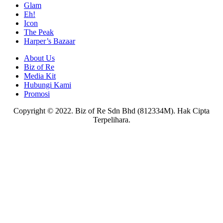
Glam
Eh!
Icon
The Peak
Harper’s Bazaar
About Us
Biz of Re
Media Kit
Hubungi Kami
Promosi
Copyright © 2022. Biz of Re Sdn Bhd (812334M). Hak Cipta
Terpelihara.