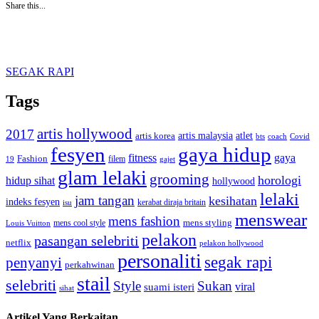
Share this...
SEGAK RAPI
Tags
artis hollywood
2017
artis malaysia
artis korea
atlet
bts
coach
Covid
fesyen
gaya hidup
gaya
fitness
Fashion
19
filem
gajet
glam lelaki
grooming
horologi
hidup sihat
hollywood
lelaki
jam tangan
kesihatan
indeks fesyen
kerabat diraja britain
isu
menswear
mens fashion
mens cool style
mens styling
Louis Vuitton
pelakon
pasangan selebriti
netflix
pelakon hollywood
personaliti
segak rapi
penyanyi
perkahwinan
stail
selebriti
Style
Sukan
viral
suami isteri
sihat
Artikel Yang Berkaitan