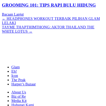
GROOMING 101: TIPS RAPI BULU HIDUNG
Bacaan Lanjut
Posts
← HEADPHONES WORKOUT TERBAIK PILIHAN GLAM
LELAKI
navigation
TAYME THAPTHIMTHONG: AKTOR THAILAND THE
WHITE LOTUS →
Glam
Eh!
Icon
The Peak
Harper’s Bazaar
About Us
Biz of Re
Media Kit
Hubungi Kami