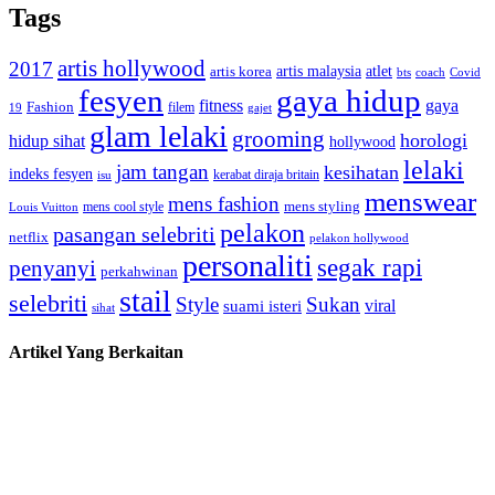
Tags
artis hollywood
2017
artis malaysia
artis korea
atlet
bts
coach
Covid
fesyen
gaya hidup
gaya
fitness
Fashion
19
filem
gajet
glam lelaki
grooming
horologi
hidup sihat
hollywood
lelaki
jam tangan
kesihatan
indeks fesyen
kerabat diraja britain
isu
menswear
mens fashion
mens cool style
mens styling
Louis Vuitton
pelakon
pasangan selebriti
netflix
pelakon hollywood
personaliti
segak rapi
penyanyi
perkahwinan
stail
selebriti
Style
Sukan
viral
suami isteri
sihat
Artikel Yang Berkaitan