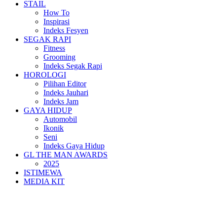
STAIL
How To
Inspirasi
Indeks Fesyen
SEGAK RAPI
Fitness
Grooming
Indeks Segak Rapi
HOROLOGI
Pilihan Editor
Indeks Jauhari
Indeks Jam
GAYA HIDUP
Automobil
Ikonik
Seni
Indeks Gaya Hidup
GL THE MAN AWARDS
2025
ISTIMEWA
MEDIA KIT