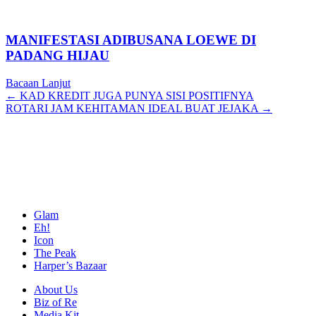
MANIFESTASI ADIBUSANA LOEWE DI
PADANG HIJAU
Bacaan Lanjut
Posts
← KAD KREDIT JUGA PUNYA SISI POSITIFNYA
ROTARI JAM KEHITAMAN IDEAL BUAT JEJAKA →
navigation
Glam
Eh!
Icon
The Peak
Harper’s Bazaar
About Us
Biz of Re
Media Kit