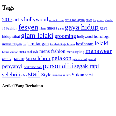
Tags
artis hollywood
2017
artis malaysia
artis korea
atlet
bts
coach
Covid
fesyen
gaya hidup
gaya
fitness
Fashion
19
filem
gajet
glam lelaki
grooming
horologi
hidup sihat
hollywood
lelaki
jam tangan
kesihatan
indeks fesyen
kerabat diraja britain
isu
menswear
mens fashion
mens cool style
mens styling
Louis Vuitton
pelakon
pasangan selebriti
netflix
pelakon hollywood
personaliti
segak rapi
penyanyi
perkahwinan
stail
selebriti
Style
Sukan
viral
suami isteri
sihat
Artikel Yang Berkaitan