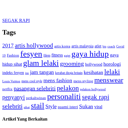
SEGAK RAPI
Tags
artis hollywood
2017
artis malaysia
artis korea
atlet
bts
coach
Covid
fesyen
gaya hidup
gaya
fitness
Fashion
19
filem
gajet
glam lelaki
grooming
horologi
hidup sihat
hollywood
lelaki
jam tangan
kesihatan
indeks fesyen
kerabat diraja britain
isu
menswear
mens fashion
mens cool style
mens styling
Louis Vuitton
pelakon
pasangan selebriti
netflix
pelakon hollywood
personaliti
segak rapi
penyanyi
perkahwinan
stail
selebriti
Style
Sukan
viral
suami isteri
sihat
Artikel Yang Berkaitan