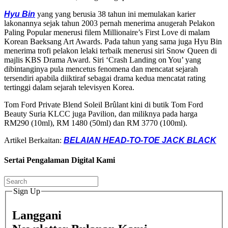
Hyu Bin
yang yang berusia 38 tahun ini memulakan karier
lakonannya sejak tahun 2003 pernah menerima anugerah Pelakon
Paling Popular menerusi filem Millionaire’s First Love di malam
Korean Baeksang Art Awards. Pada tahun yang sama juga Hyu Bin
menerima trofi pelakon lelaki terbaik menerusi siri Snow Queen di
majlis KBS Drama Award. Siri ‘Crash Landing on You’ yang
dibintanginya pula mencetus fenomena dan mencatat sejarah
tersendiri apabila diiktiraf sebagai drama kedua mencatat rating
tertinggi dalam sejarah televisyen Korea.
Tom Ford Private Blend Soleil Brûlant kini di butik Tom Ford
Beauty Suria KLCC juga Pavilion, dan miliknya pada harga
RM290 (10ml), RM 1480 (50ml) dan RM 3770 (100ml).
Artikel Berkaitan:
BELAIAN HEAD-TO-TOE JACK BLACK
Sertai Pengalaman Digital Kami
Sign Up
Langgani