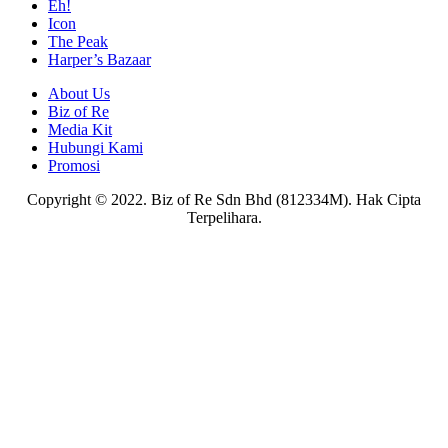
Eh!
Icon
The Peak
Harper’s Bazaar
About Us
Biz of Re
Media Kit
Hubungi Kami
Promosi
Copyright © 2022. Biz of Re Sdn Bhd (812334M). Hak Cipta
Terpelihara.