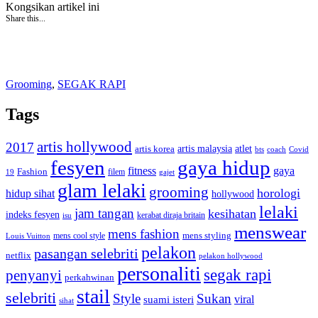
Kongsikan artikel ini
Share this...
Grooming
,
SEGAK RAPI
Tags
artis hollywood
2017
artis malaysia
artis korea
atlet
bts
coach
Covid
fesyen
gaya hidup
gaya
fitness
Fashion
19
filem
gajet
glam lelaki
grooming
horologi
hidup sihat
hollywood
lelaki
jam tangan
kesihatan
indeks fesyen
kerabat diraja britain
isu
menswear
mens fashion
mens cool style
mens styling
Louis Vuitton
pelakon
pasangan selebriti
netflix
pelakon hollywood
personaliti
segak rapi
penyanyi
perkahwinan
stail
selebriti
Style
Sukan
viral
suami isteri
sihat