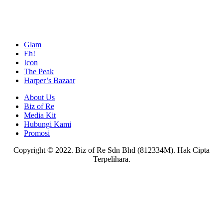
Glam
Eh!
Icon
The Peak
Harper’s Bazaar
About Us
Biz of Re
Media Kit
Hubungi Kami
Promosi
Copyright © 2022. Biz of Re Sdn Bhd (812334M). Hak Cipta
Terpelihara.