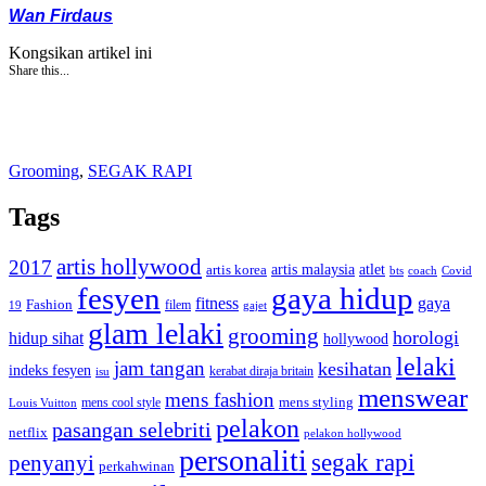
Wan Firdaus
Kongsikan artikel ini
Share this...
Grooming
,
SEGAK RAPI
Tags
artis hollywood
2017
artis malaysia
artis korea
atlet
bts
coach
Covid
fesyen
gaya hidup
gaya
fitness
Fashion
19
filem
gajet
glam lelaki
grooming
horologi
hidup sihat
hollywood
lelaki
jam tangan
kesihatan
indeks fesyen
kerabat diraja britain
isu
menswear
mens fashion
mens cool style
mens styling
Louis Vuitton
pelakon
pasangan selebriti
netflix
pelakon hollywood
personaliti
segak rapi
penyanyi
perkahwinan