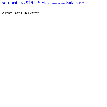
stail
selebriti
Style
Sukan
viral
suami isteri
sihat
Artikel Yang Berkaitan