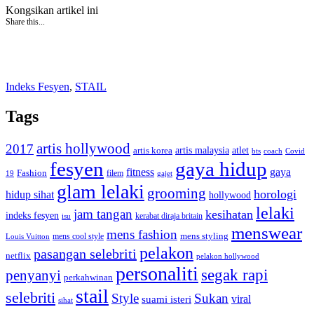
Kongsikan artikel ini
Share this...
Indeks Fesyen
,
STAIL
Tags
artis hollywood
2017
artis malaysia
artis korea
atlet
bts
coach
Covid
fesyen
gaya hidup
gaya
fitness
Fashion
19
filem
gajet
glam lelaki
grooming
horologi
hidup sihat
hollywood
lelaki
jam tangan
kesihatan
indeks fesyen
kerabat diraja britain
isu
menswear
mens fashion
mens cool style
mens styling
Louis Vuitton
pelakon
pasangan selebriti
netflix
pelakon hollywood
personaliti
segak rapi
penyanyi
perkahwinan
stail
selebriti
Style
Sukan
viral
suami isteri
sihat