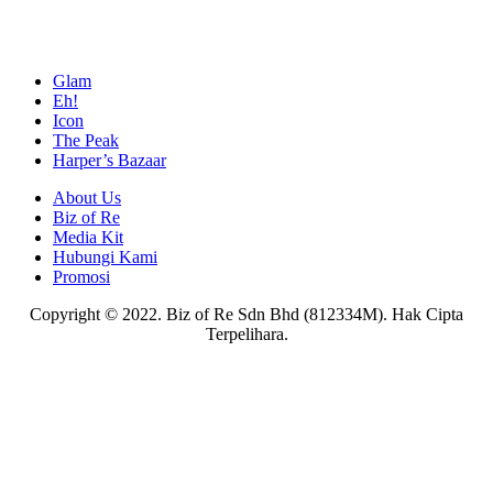
Glam
Eh!
Icon
The Peak
Harper’s Bazaar
About Us
Biz of Re
Media Kit
Hubungi Kami
Promosi
Copyright © 2022. Biz of Re Sdn Bhd (812334M). Hak Cipta
Terpelihara.