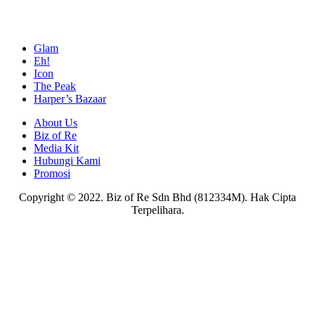
Glam
Eh!
Icon
The Peak
Harper’s Bazaar
About Us
Biz of Re
Media Kit
Hubungi Kami
Promosi
Copyright © 2022. Biz of Re Sdn Bhd (812334M). Hak Cipta
Terpelihara.