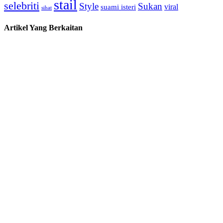
stail
selebriti
Style
Sukan
viral
suami isteri
sihat
Artikel Yang Berkaitan