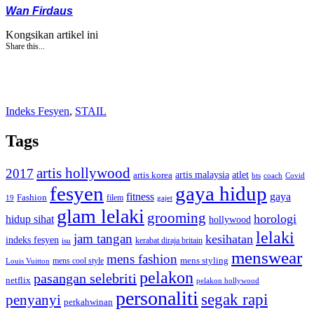
Wan Firdaus
Kongsikan artikel ini
Share this...
Indeks Fesyen
,
STAIL
Tags
artis hollywood
2017
artis malaysia
artis korea
atlet
bts
coach
Covid
fesyen
gaya hidup
gaya
fitness
Fashion
19
filem
gajet
glam lelaki
grooming
horologi
hidup sihat
hollywood
lelaki
jam tangan
kesihatan
indeks fesyen
kerabat diraja britain
isu
menswear
mens fashion
mens cool style
mens styling
Louis Vuitton
pelakon
pasangan selebriti
netflix
pelakon hollywood
personaliti
segak rapi
penyanyi
perkahwinan