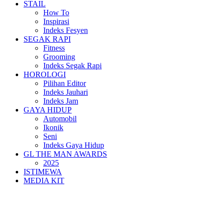
STAIL
How To
Inspirasi
Indeks Fesyen
SEGAK RAPI
Fitness
Grooming
Indeks Segak Rapi
HOROLOGI
Pilihan Editor
Indeks Jauhari
Indeks Jam
GAYA HIDUP
Automobil
Ikonik
Seni
Indeks Gaya Hidup
GL THE MAN AWARDS
2025
ISTIMEWA
MEDIA KIT