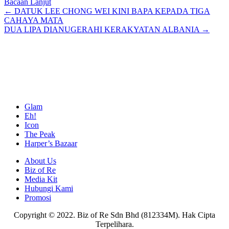
Bacaan Lanjut
Posts
← DATUK LEE CHONG WEI KINI BAPA KEPADA TIGA
CAHAYA MATA
navigation
DUA LIPA DIANUGERAHI KERAKYATAN ALBANIA →
Glam
Eh!
Icon
The Peak
Harper’s Bazaar
About Us
Biz of Re
Media Kit
Hubungi Kami
Promosi
Copyright © 2022. Biz of Re Sdn Bhd (812334M). Hak Cipta
Terpelihara.