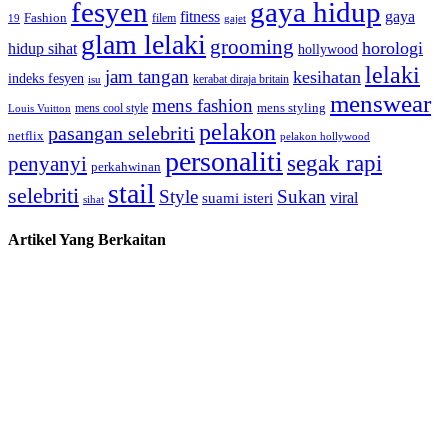
fesyen
gaya hidup
gaya
fitness
Fashion
19
filem
gajet
glam lelaki
grooming
horologi
hidup sihat
hollywood
lelaki
jam tangan
kesihatan
indeks fesyen
kerabat diraja britain
isu
menswear
mens fashion
mens cool style
mens styling
Louis Vuitton
pelakon
pasangan selebriti
netflix
pelakon hollywood
personaliti
segak rapi
penyanyi
perkahwinan
stail
selebriti
Style
Sukan
viral
suami isteri
sihat
Artikel Yang Berkaitan