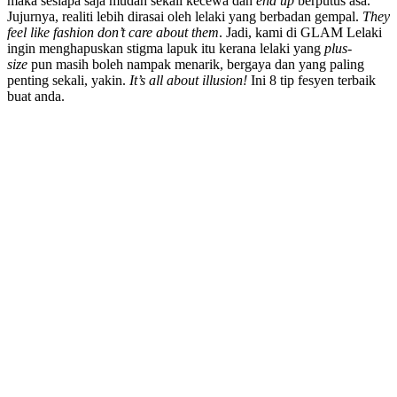
maka sesiapa saja mudah sekali kecewa dan
end up
berputus asa.
Jujurnya, realiti lebih dirasai oleh lelaki yang berbadan gempal.
They
feel like fashion don’t care about them
. Jadi, kami di GLAM Lelaki
ingin menghapuskan stigma lapuk itu kerana lelaki yang
plus-
size
pun masih boleh nampak menarik, bergaya dan yang paling
penting sekali, yakin.
It’s all about illusion!
Ini 8 tip fesyen terbaik
buat anda.