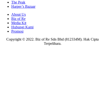
The Peak
Harper’s Bazaar
About Us
Biz of Re
Media Kit
Hubungi Kami
Promosi
Copyright © 2022. Biz of Re Sdn Bhd (812334M). Hak Cipta
Terpelihara.