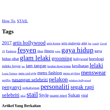
How To
,
STAIL
Tags
artis hollywood
2017
artis malaysia
artis korea
atlet
bts
coach
Covid
fesyen
gaya hidup
gaya
fitness
Fashion
19
filem
gajet
glam lelaki
grooming
horologi
hidup sihat
hollywood
lelaki
jam tangan
kesihatan
indeks fesyen
kerabat diraja britain
isu
menswear
mens fashion
mens cool style
mens styling
Louis Vuitton
pelakon
pasangan selebriti
netflix
pelakon hollywood
personaliti
segak rapi
penyanyi
perkahwinan
stail
selebriti
Style
Sukan
viral
suami isteri
sihat
Artikel Yang Berkaitan