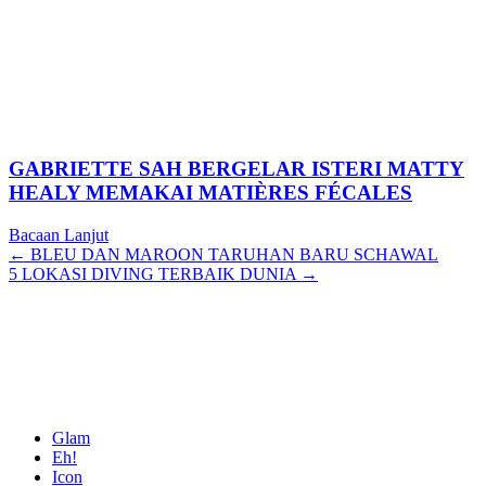
GABRIETTE SAH BERGELAR ISTERI MATTY
HEALY MEMAKAI MATIÈRES FÉCALES
Bacaan Lanjut
Posts
← BLEU DAN MAROON TARUHAN BARU SCHAWAL
5 LOKASI DIVING TERBAIK DUNIA →
navigation
Glam
Eh!
Icon