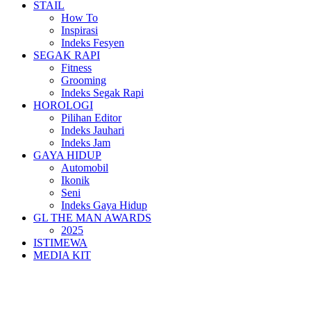
STAIL
How To
Inspirasi
Indeks Fesyen
SEGAK RAPI
Fitness
Grooming
Indeks Segak Rapi
HOROLOGI
Pilihan Editor
Indeks Jauhari
Indeks Jam
GAYA HIDUP
Automobil
Ikonik
Seni
Indeks Gaya Hidup
GL THE MAN AWARDS
2025
ISTIMEWA
MEDIA KIT